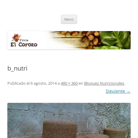
Finca El Corozo
Cultivo de café, agricultura, ganadería, lombicultura y tilapia
Saltar
Menú
al
contenido
b_nutri
Publicado el
6 agosto, 2014
a
480 × 360
en
Bloques Nutricionales
.
Siguiente →