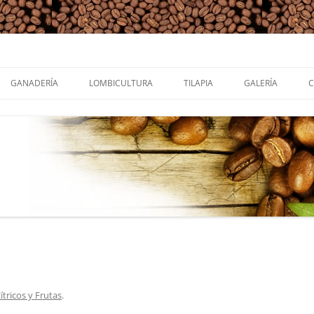
icultura y tilapia
Saltar
al
GANADERÍA
LOMBICULTURA
TILAPIA
GALERÍA
contenido
GANADO BOVINO
GANADO PORCINO
TACIÓN
ENSILAJE DE PASTO
POST
ONALES
ítricos y Frutas
.