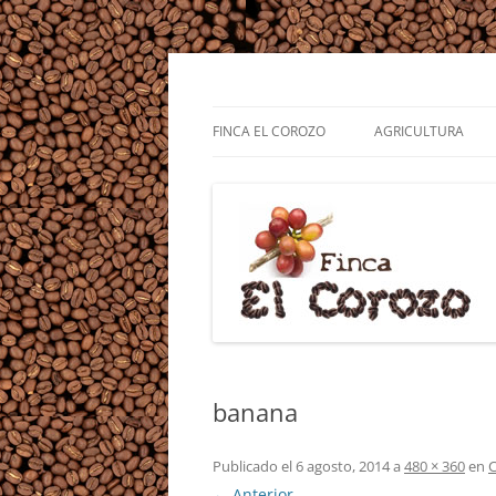
Cultivo de café, agricultura, ganadería, lomb
Finca El Corozo
FINCA EL COROZO
AGRICULTURA
CAFÉ
CÍTRICOS Y FRUTAS
ÁRBOLES Y FORES
ABONERAS O COM
BLOQUES NUTRICI
banana
Publicado el
6 agosto, 2014
a
480 × 360
en
C
← Anterior