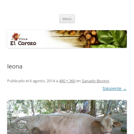
Finca El Corozo
Cultivo de café, agricultura, ganadería, lombicultura y tilapia
Saltar
Menú
al
contenido
leona
Publicado el
6 agosto, 2014
a
480 × 360
en
Ganado Bovino
.
Siguiente →