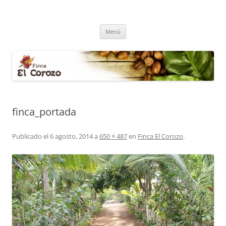
Finca El Corozo
Cultivo de café, agricultura, ganadería, lombicultura y tilapia
Saltar
Menú
al
contenido
finca_portada
Publicado el
6 agosto, 2014
a
650 × 487
en
Finca El Corozo
.