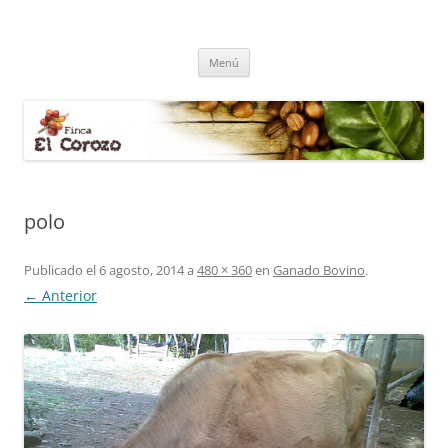
Finca El Corozo
Cultivo de café, agricultura, ganadería, lombicultura y tilapia
Saltar
Menú
al
contenido
polo
Publicado el
6 agosto, 2014
a
480 × 360
en
Ganado Bovino
.
← Anterior